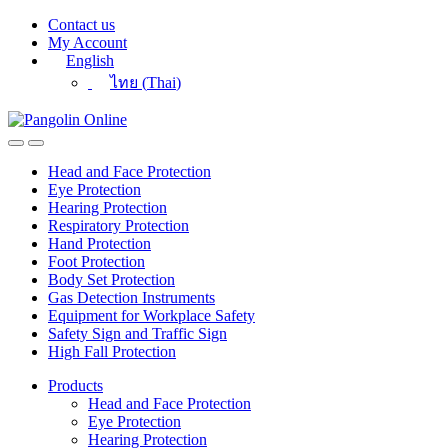
Skip
Skip
Contact us
to
to
My Account
navigation
content
English
ไทย
(
Thai
)
Head and Face Protection
Eye Protection
Hearing Protection
Respiratory Protection
Hand Protection
Foot Protection
Body Set Protection
Gas Detection Instruments
Equipment for Workplace Safety
Safety Sign and Traffic Sign
High Fall Protection
Products
Head and Face Protection
Eye Protection
Hearing Protection