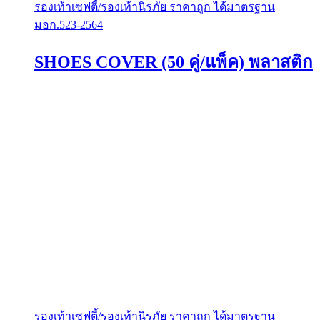
product
รองเท้าเซฟตี้/รองเท้านิรภัย ราคาถูก ได้มาตรฐาน
has
มอก.523-2564
multiple
variants.
The
SHOES COVER (50 คู่/แพ็ค) พลาสติก
options
may
be
chosen
on
the
product
page
รองเท้าเซฟตี้/รองเท้านิรภัย ราคาถูก ได้มาตรฐาน