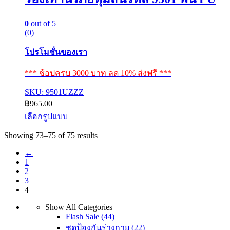
0
out of 5
(0)
โปรโมชั่นของเรา
*** ช้อปครบ 3000 บาท ลด 10% ส่งฟรี ***
SKU: 9501UZZZ
฿
965.00
เลือกรูปแบบ
This
Sorted
Showing 73–75 of 75 results
product
by
has
←
latest
multiple
1
variants.
2
The
3
options
4
may
be
Show All Categories
chosen
Flash Sale
(44)
on
ชุดป้องกันร่างกาย
(22)
the