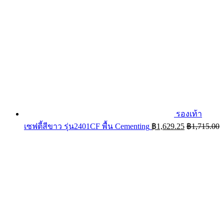
รองเท้า
เซฟตี้สีขาว รุ่น2401CF พื้น Cementing
฿
1,629.25
฿
1,715.00