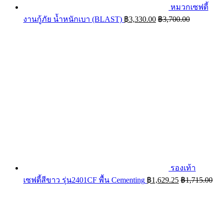
หมวกเซฟตี้
งานกู้ภัย น้ำหนักเบา (BLAST)
฿
3,330.00
฿
3,700.00
รองเท้า
เซฟตี้สีขาว รุ่น2401CF พื้น Cementing
฿
1,629.25
฿
1,715.00