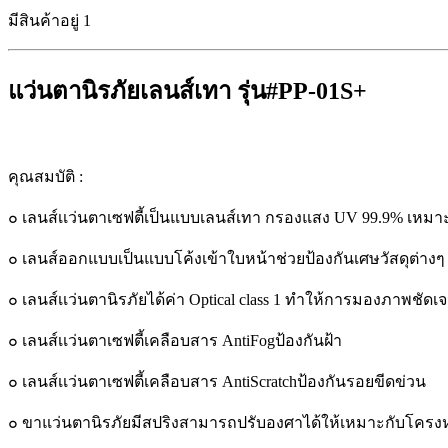
มีสินค้าอยู่ 1
แว่นตานิรภัยเลนส์เทา รุ่น#PP-01S+
คุณสมบัติ :
๐ เลนส์เเว่นตาเซฟตี้เป็นแบบเลนส์เทา กรองแสง UV 99.9% เหม
๐ เลนส์ออกแบบเป็นแบบโค้งเข้าใบหน้าช่วยป้องกันเศษวัสดุต่า
๐ เลนส์เเว่นตานิรภัยได้ค่า Optical class 1 ทําให้การมองภาพชัด
๐ เลนส์เเว่นตาเซฟตี้เคลือบสาร AntiFogป้องกันฝ้า
๐ เลนส์เเว่นตาเซฟตี้เคลือบสาร AntiScratchป้องกันรอยขีดข่วน
๐ ขาแว่นตานิรภัยมีสปริงสามารถปรับองศาได้ให้เหมาะกับโคร