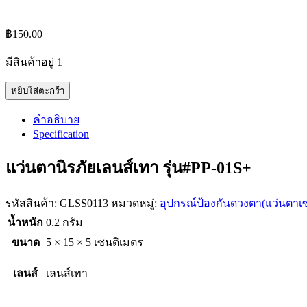
฿
150.00
มีสินค้าอยู่ 1
GLSS0113
หยิบใส่ตะกร้า
แว่นตา
นิรภัย
คำอธิบาย
Specification
รุ่น
ใหม่
แว่นตานิรภัยเลนส์เทา รุ่น#PP-01S+
เลนส์
เทา
quantity
รหัสสินค้า:
GLSS0113
หมวดหมู่:
อุปกรณ์ป้องกันดวงตา(แว่นตาเซ
น้ำหนัก
0.2 กรัม
ขนาด
5 × 15 × 5 เซนติเมตร
เลนส์
เลนส์เทา