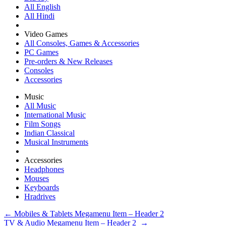
All English
All Hindi
Video Games
All Consoles, Games & Accessories
PC Games
Pre-orders & New Releases
Consoles
Accessories
Music
All Music
International Music
Film Songs
Indian Classical
Musical Instruments
Accessories
Headphones
Mouses
Keyboards
Hradrives
←
Mobiles & Tablets Megamenu Item – Header 2
แนะแนว
TV & Audio Megamenu Item – Header 2
→