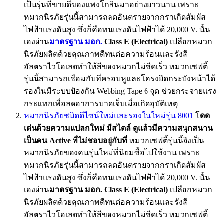
เป็นรุ่นที่ขายดีของแพงโกลินมาอย่างยาวนาน เพราะ
หมวกนิรภัยรุ่นนี้สามารถลดอันตรายจากกราเกิดสัมผัส
ไฟฟ้าแรงดันสูง ซึ่งก็คือทนแรงดันไฟฟ้าได้ 20,000 V. นั้น
เองผ่าน
มาตรฐาน มอก.
Class E (Electrical)
เปลือกหมวก
นิรภัยผลิตด้วยคุณภาพดีทนต่อความร้อนและรังสี
อัลตราไวโอเลตทำให้สีของหมวกไม่ซีดเร็ว หมวกเซฟตี้
รุ่นนี้สามารถเชื่อมกับที่ครอบหูและโครงยึดกระบังหน้าได้
รองในมีระบบป้องกัน Webbing Tape 6 จุด ช่วยกระจายแรง
กระแทกเพื่อลดอาการบาดเจ็บเมื่อเกิดอุบัติเหตุ
หมวกนิรภัยชนิดดีไซน์ใหม่และรองในใหม่รุ่น 8001
โ
ดด
เด่นด้วยความแปลกใหม่ มีสไตล์ ดูแล้วมีความสนุกสนาน
เป็นคน Active ที่ไม่ชอบอยู่กับที่
หมวกเซฟตี้รุ่นนี้จึงเป็น
หมวกนิรภัยของคนรุ่นใหม่ที่นิยมซื้อไปใช้งาน เพราะ
หมวกนิรภัยรุ่นนี้สามารถลดอันตรายจากกราเกิดสัมผัส
ไฟฟ้าแรงดันสูง ซึ่งก็คือทนแรงดันไฟฟ้าได้ 20,000 V. นั้น
เองผ่าน
มาตรฐาน มอก. Class E (Electrical)
เปลือกหมวก
นิรภัยผลิตด้วยคุณภาพดีทนต่อความร้อนและรังสี
อัลตราไวโอเลตทำให้สีของหมวกไม่ซีดเร็ว หมวกเซฟตี้