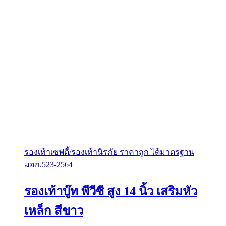
the
product
page
รองเท้าเซฟตี้/รองเท้านิรภัย ราคาถูก ได้มาตรฐาน
มอก.523-2564
รองเท้าบู๊ท พีวีซี สูง 14 นิ้ว เสริมหัว
เหล็ก สีขาว