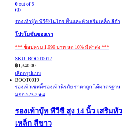
0
out of 5
(0)
รองเท้าบู๊ท พีวีซี/ไนไตร พื้นและหัวเสริมเหล็ก สีดำ
โปรโมชั่นของเรา
*** ช้อปครบ 1,999 บาท ลด 10% มีค่าส่ง ***
SKU: BOOT0012
฿
1,340.00
เลือกรูปแบบ
This
BOOT0019
product
รองเท้าเซฟตี้/รองเท้านิรภัย ราคาถูก ได้มาตรฐาน
has
มอก.523-2564
multiple
variants.
The
รองเท้าบู๊ท พีวีซี สูง 14 นิ้ว เสริมหัว
options
may
เหล็ก สีขาว
be
chosen
on