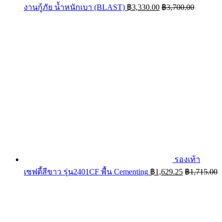
งานกู้ภัย น้ำหนักเบา (BLAST)
฿
3,330.00
฿
3,700.00
รองเท้า
เซฟตี้สีขาว รุ่น2401CF พื้น Cementing
฿
1,629.25
฿
1,715.00