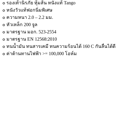
แผ่น
๐ รองเท้านิรภัย หุ้มส้น หนังแท้ Tango
ใย
๐ หนังวัวแท้ฟอกนิ่มพิเศษ
สังเคราะห์
๐ ความหนา 2.0 – 2.2 มม.
คอม
๐ หัวเหล็ก 200 จูล
โพ
๐ มาตรฐาน มอก. 523-2554
สิต
๐ มาตรฐาน EN 12568:2010
quantity
๐ ทนน้ำมัน ทนสารเคมี ทนความร้อนได้ 160 C กันลื่นได้ดี
๐ ค่าต้านทานไฟฟ้า >= 100,000 โอห์ม