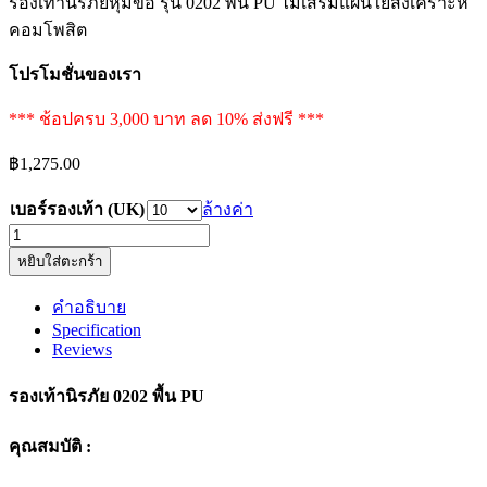
รองเท้านิรภัยหุ้มข้อ รุ่น 0202 พื้น PU ไม่เสริมแผ่นใยสังเคราะห์
คอมโพสิต
โปรโมชั่นของเรา
*** ช้อปครบ 3,000 บาท ลด 10% ส่งฟรี ***
฿
1,275.00
เบอร์รองเท้า (UK)
ล้างค่า
รองเท้า
หยิบใส่ตะกร้า
นิรภัย
หุ้ม
คำอธิบาย
ข้อ
Specification
รุ่น
Reviews
0202
พื้น
รองเท้านิรภัย 0202 พื้น PU
PU
ไม่
คุณสมบัติ :
เสริม