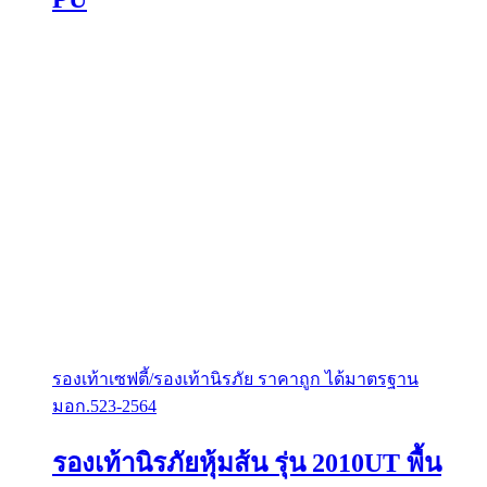
be
chosen
on
the
product
page
รองเท้าเซฟตี้/รองเท้านิรภัย ราคาถูก ได้มาตรฐาน
มอก.523-2564
รองเท้านิรภัยหุ้มส้น รุ่น 2010UT พื้น