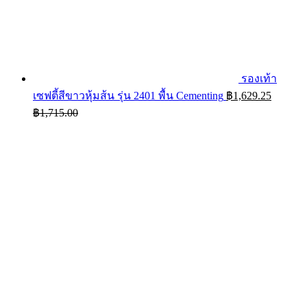
รองเท้า
เซฟตี้สีขาวหุ้มส้น รุ่น 2401 พื้น Cementing
฿
1,629.25
฿
1,715.00