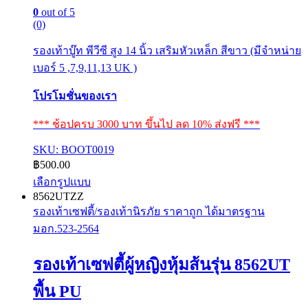
0
out of 5
(0)
รองเท้าบู๊ท พีวีซี สูง 14 นิ้ว เสริมหัวเหล็ก สีขาว (มีจำหน่าย
เบอร์ 5 ,7,9,11,13 UK )
โปรโมชั่นของเรา
*** ช้อปครบ 3000 บาท ขึ้นไป ลด 10% ส่งฟรี ***
SKU: BOOT0019
฿
500.00
เลือกรูปแบบ
This
8562UTZZ
product
รองเท้าเซฟตี้/รองเท้านิรภัย ราคาถูก ได้มาตรฐาน
has
มอก.523-2564
multiple
variants.
The
รองเท้าเซฟตี้ผู้หญิงหุ้มส้นรุ่น 8562UT
options
may
พื้น PU
be
chosen