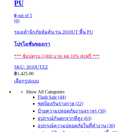
PU
0
out of 5
(0)
รองเท้านิรภัยหุ้มส้น รุ่น 2010UT พื้น PU
โปรโมชั่นของเรา
*** ช้อปครบ 3,000 บาท ลด 10% ส่งฟรี ***
SKU: 2010UTZZ
฿
1,425.00
เลือกรูปแบบ
This
Show All Categories
product
Flash Sale
(44)
has
multiple
ชุดป้องกันร่างกาย
(22)
variants.
ป้ายความปลอดภัยงานจราจร
(50)
The
อุปกรณ์กันตกจากที่สูง
(63)
options
may
อุปกรณ์ความปลอดภัยในที่ทำงาน
(30)
be