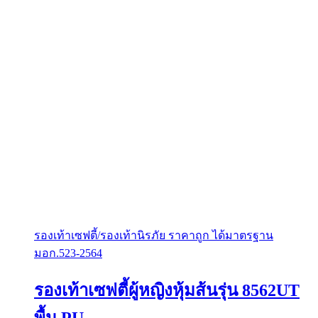
on
the
product
page
รองเท้าเซฟตี้/รองเท้านิรภัย ราคาถูก ได้มาตรฐาน
มอก.523-2564
รองเท้าเซฟตี้ผู้หญิงหุ้มส้นรุ่น 8562UT
พื้น PU