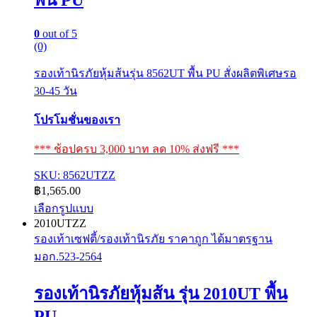
0
out of 5
(0)
รองเท้านิรภัยหุ้มส้นรุ่น 8562UT พื้น PU สั่งผลิตพิเศษรอ
30-45 วัน
โปรโมชั่นของเรา
*** ช้อปครบ 3,000 บาท ลด 10% ส่งฟรี ***
SKU: 8562UTZZ
฿
1,565.00
เลือกรูปแบบ
This
2010UTZZ
product
รองเท้าเซฟตี้/รองเท้านิรภัย ราคาถูก ได้มาตรฐาน
has
มอก.523-2564
multiple
variants.
The
รองเท้านิรภัยหุ้มส้น รุ่น 2010UT พื้น
options
may
PU