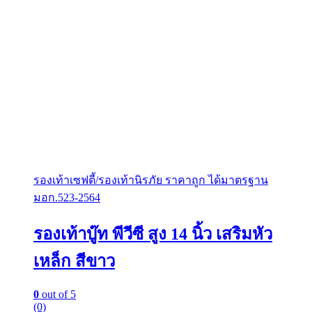
รองเท้าเซฟตี้/รองเท้านิรภัย ราคาถูก ได้มาตรฐาน
มอก.523-2564
รองเท้าบู๊ท พีวีซี สูง 14 นิ้ว เสริมหัว
เหล็ก สีขาว
0
out of 5
(0)