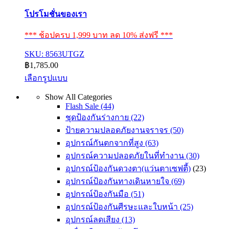
โปรโมชั่นของเรา
*** ช้อปครบ 1,999 บาท ลด 10% ส่งฟรี ***
SKU: 8563UTGZ
฿
1,785.00
เลือกรูปแบบ
This
Show All Categories
product
Flash Sale
(44)
has
multiple
ชุดป้องกันร่างกาย
(22)
variants.
ป้ายความปลอดภัยงานจราจร
(50)
The
อุปกรณ์กันตกจากที่สูง
(63)
options
may
อุปกรณ์ความปลอดภัยในที่ทำงาน
(30)
be
อุปกรณ์ป้องกันดวงตา(แว่นตาเซฟตี้)
(23)
chosen
on
อุปกรณ์ป้องกันทางเดินหายใจ
(69)
the
อุปกรณ์ป้องกันมือ
(51)
product
อุปกรณ์ป้องกันศีรษะและใบหน้า
(25)
page
อุปกรณ์ลดเสียง
(13)