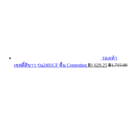
รองเท้า
เซฟตี้สีขาว รุ่น2401CF พื้น Cementing
฿
1,629.25
฿
1,715.00