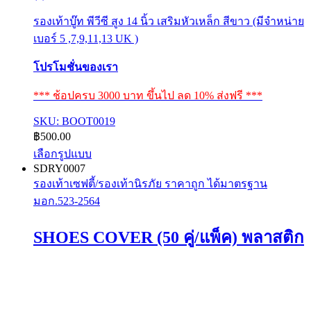
รองเท้าบู๊ท พีวีซี สูง 14 นิ้ว เสริมหัวเหล็ก สีขาว (มีจำหน่าย
เบอร์ 5 ,7,9,11,13 UK )
โปรโมชั่นของเรา
*** ช้อปครบ 3000 บาท ขึ้นไป ลด 10% ส่งฟรี ***
SKU: BOOT0019
฿
500.00
เลือกรูปแบบ
This
SDRY0007
product
รองเท้าเซฟตี้/รองเท้านิรภัย ราคาถูก ได้มาตรฐาน
has
มอก.523-2564
multiple
variants.
The
SHOES COVER (50 คู่/แพ็ค) พลาสติก
options
may
be
chosen
on
the