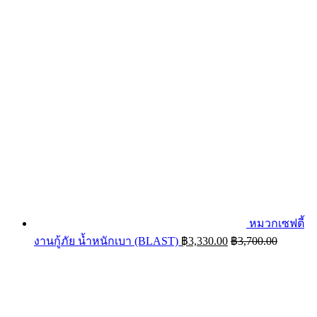
หมวกเซฟตี้
งานกู้ภัย น้ำหนักเบา (BLAST)
฿
3,330.00
฿
3,700.00