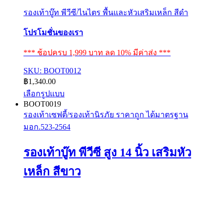
รองเท้าบู๊ท พีวีซี/ไนไตร พื้นและหัวเสริมเหล็ก สีดำ
โปรโมชั่นของเรา
*** ช้อปครบ 1,999 บาท ลด 10% มีค่าส่ง ***
SKU: BOOT0012
฿
1,340.00
เลือกรูปแบบ
This
BOOT0019
product
รองเท้าเซฟตี้/รองเท้านิรภัย ราคาถูก ได้มาตรฐาน
has
มอก.523-2564
multiple
variants.
The
รองเท้าบู๊ท พีวีซี สูง 14 นิ้ว เสริมหัว
options
may
เหล็ก สีขาว
be
chosen
on
the
product
page