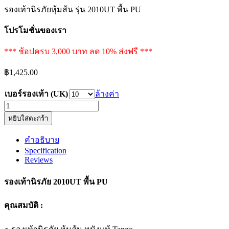
รองเท้านิรภัยหุ้มส้น รุ่น 2010UT พื้น PU
โปรโมชั่นของเรา
*** ช้อปครบ 3,000 บาท ลด 10% ส่งฟรี ***
฿
1,425.00
เบอร์รองเท้า (UK)
ล้างค่า
รองเท้า
หยิบใส่ตะกร้า
นิรภัย
หุ้ม
คำอธิบาย
ส้น
Specification
รุ่น
Reviews
2010UT
พื้น
รองเท้านิรภัย 2010UT พื้น PU
PU
quantity
คุณสมบัติ :