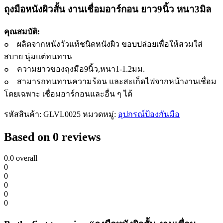
เชื่อม
ถุงมือหนังผิวสั้น งานเชื่อมอาร์กอน ยาว9นิ้ว หนา3มิล
อาร์กอน
quantity
คุณสมบัติ:
๐ ผลิตจากหนังวัวแท้ชนิดหนังผิว ขอบปล่อยเพื่อให้สวมใส่
สบาย นุ่มแต่ทนทาน
๐ ความยาวของถุงมือ9นิ้ว,หนา1-1.2มม.
๐ สามารถทนทานความร้อน และสะเก็ดไฟจากหน้างานเชื่อม
โดยเฉพาะ เชื่อมอาร์กอนและอื่น ๆ ได้
รหัสสินค้า:
GLVL0025
หมวดหมู่:
อุปกรณ์ป้องกันมือ
Based on 0 reviews
0.0
overall
0
0
0
0
0