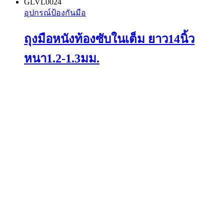
This
GLVL0024
product
อุปกรณ์ป้องกันมือ
has
multiple
ถุงมือหนังท้องซับในเต็ม ยาว14นิ้ว
variants.
The
options
หนา1.2-1.3มม.
may
be
chosen
on
the
product
page