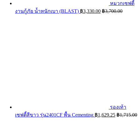
หมวกเซฟตี้
งานกู้ภัย น้ำหนักเบา (BLAST)
฿
3,330.00
฿
3,700.00
รองเท้า
เซฟตี้สีขาว รุ่น2401CF พื้น Cementing
฿
1,629.25
฿
1,715.00