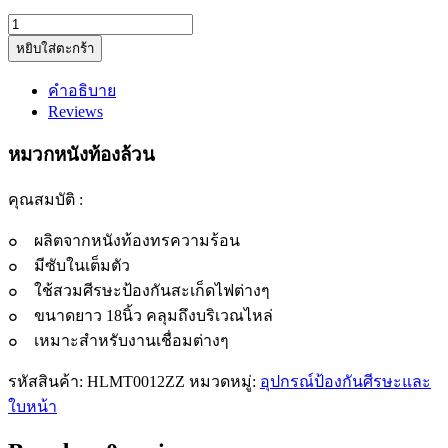
ฮูด
หยิบใส่ตะกร้า
คลุม
ศรีษะ
คำอธิบาย
หนัง
Reviews
ท้อง
quantity
หมวกหนังท้องล้วน
คุณสมบัติ :
๐ ผลิตจากหนังท้องทรความร้อน
๐ มีซับในเต็มตัว
๐ ใช้สวมศีรษะป้องกันสะเก็ดไฟต่างๆ
๐ ขนาดยาว 18นิ้ว คลุมถึงบริเวณไหล่
๐ เหมาะสำหรับงานเชื่อมต่างๆ
รหัสสินค้า:
HLMT0012ZZ
หมวดหมู่:
อุปกรณ์ป้องกันศีรษะและ
ใบหน้า