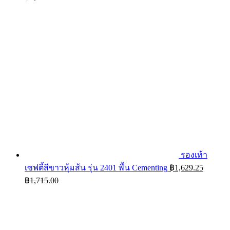
รองเท้า
เซฟตี้สีขาวหุ้มส้น รุ่น 2401 พื้น Cementing
฿
1,629.25
฿
1,715.00