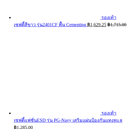
รองเท้า
เซฟตี้สีขาว รุ่น2401CF พื้น Cementing
฿
1,629.25
฿
1,715.00
รองเท้า
เซฟตี้แฟชั่นESD รุ่น PG-Navy เสริมแผ่นป้องกันแทงทะลุ
฿
1,285.00