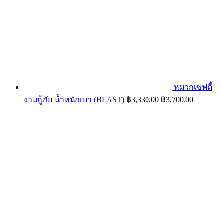
หมวกเซฟตี้
งานกู้ภัย น้ำหนักเบา (BLAST)
฿
3,330.00
฿
3,700.00