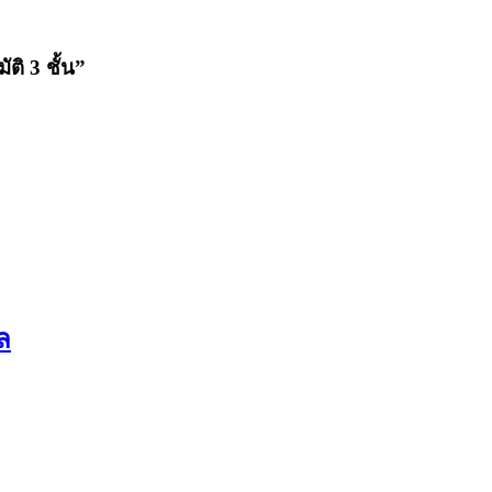
ติ 3 ชั้น”
ล