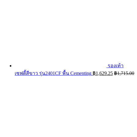
รองเท้า
เซฟตี้สีขาว รุ่น2401CF พื้น Cementing
฿
1,629.25
฿
1,715.00