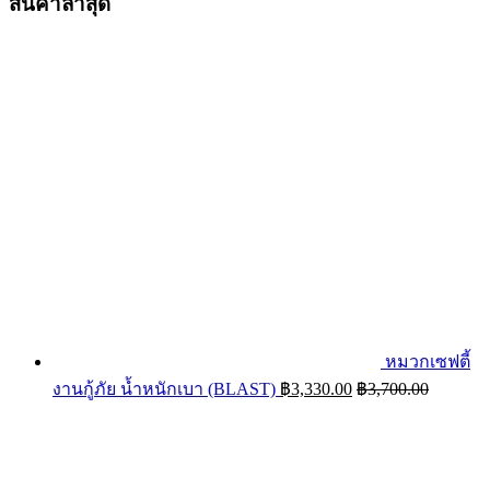
สินค้าล่าสุด
หมวกเซฟตี้
งานกู้ภัย น้ำหนักเบา (BLAST)
฿
3,330.00
฿
3,700.00