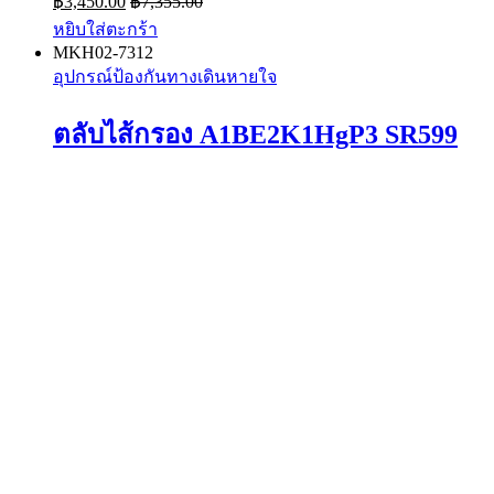
฿
3,450.00
฿
7,355.00
หยิบใส่ตะกร้า
MKH02-7312
อุปกรณ์ป้องกันทางเดินหายใจ
ตลับไส้กรอง A1BE2K1HgP3 SR599