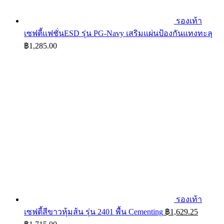
รองเท้า
เซฟตี้แฟชั่นESD รุ่น PG-Navy เสริมแผ่นป้องกันแทงทะลุ
฿
1,285.00
รองเท้า
เซฟตี้สีขาวหุ้มส้น รุ่น 2401 พื้น Cementing
฿
1,629.25