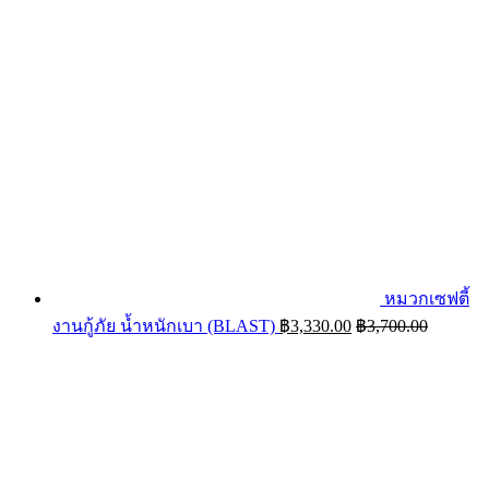
หมวกเซฟตี้
งานกู้ภัย น้ำหนักเบา (BLAST)
฿
3,330.00
฿
3,700.00