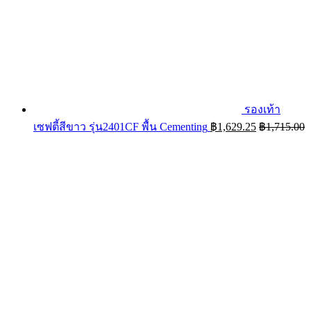
รองเท้า
เซฟตี้สีขาว รุ่น2401CF พื้น Cementing
฿
1,629.25
฿
1,715.00