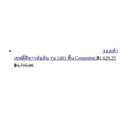
รองเท้า
เซฟตี้สีขาวหุ้มส้น รุ่น 2401 พื้น Cementing
฿
1,629.25
฿
1,715.00