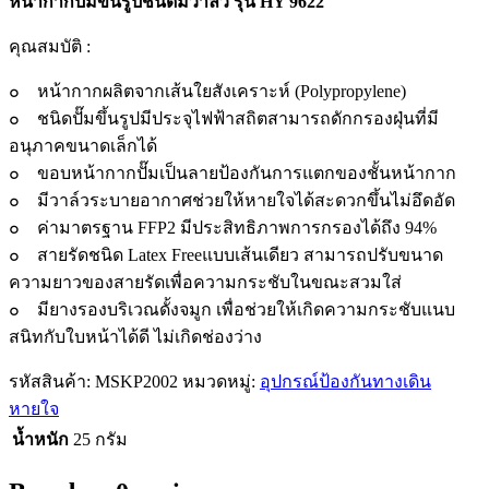
หน้ากากปั้มขึ้นรูปชนิดมีวาล์ว รุ่น HY 9622
คุณสมบัติ :
๐ หน้ากากผลิตจากเส้นใยสังเคราะห์ (Polypropylene)
๐ ชนิดปั๊มขึ้นรูปมีประจุไฟฟ้าสถิตสามารถดักกรองฝุ่นที่มี
อนุภาคขนาดเล็กได้
๐ ขอบหน้ากากปั๊มเป็นลายป้องกันการแตกของชั้นหน้ากาก
๐ มีวาล์วระบายอากาศช่วยให้หายใจได้สะดวกขึ้นไม่อึดอัด
๐ ค่ามาตรฐาน FFP2 มีประสิทธิภาพการกรองได้ถึง 94%
๐ สายรัดชนิด Latex Freeแบบเส้นเดียว สามารถปรับขนาด
ความยาวของสายรัดเพื่อความกระชับในขณะสวมใส่
๐ มียางรองบริเวณดั้งจมูก เพื่อช่วยให้เกิดความกระชับแนบ
สนิทกับใบหน้าได้ดี ไม่เกิดช่องว่าง
รหัสสินค้า:
MSKP2002
หมวดหมู่:
อุปกรณ์ป้องกันทางเดิน
หายใจ
น้ำหนัก
25 กรัม