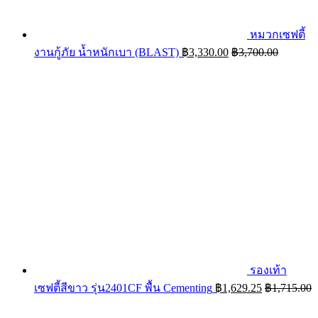
หมวกเซฟตี้
งานกู้ภัย น้ำหนักเบา (BLAST)
฿
3,330.00
฿
3,700.00
รองเท้า
เซฟตี้สีขาว รุ่น2401CF พื้น Cementing
฿
1,629.25
฿
1,715.00