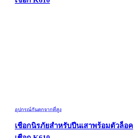
เชือก K610
อุปกรณ์กันตกจากที่สูง
เชือกนิรภัยสำหรับปีนเสาพร้อมตัวล็อค
เชือก K610