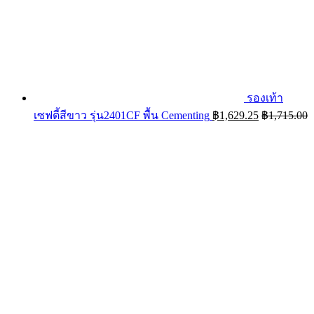
รองเท้า
เซฟตี้สีขาว รุ่น2401CF พื้น Cementing
฿
1,629.25
฿
1,715.00