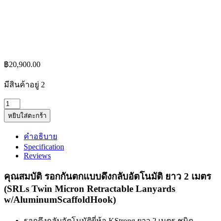
฿
20,900.00
มีสินค้าอยู่ 2
รอก
หยิบใส่ตะกร้า
กัน
ตก
คำอธิบาย
ดึง
Specification
กลับ
Reviews
อัตโนมัติ
คุณสมบัติ
รอกกันตกแบบดึงกลับอัตโนมัติ ยาว 2 เมตร
ยาว
(SRLs Twin Micron Retractable Lanyards
2
w/AluminumScaffoldHook)
เมตร
ชนิด
รอกดึงกลับอัตโนมัติยี่ห้อ KStrong ยาว 2 เมตร ชนิด