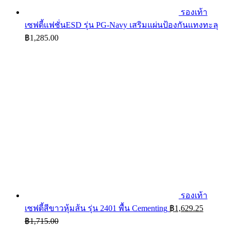
รองเท้า
เซฟตี้แฟชั่นESD รุ่น PG-Navy เสริมแผ่นป้องกันแทงทะลุ
฿
1,285.00
รองเท้า
เซฟตี้สีขาวหุ้มส้น รุ่น 2401 พื้น Cementing
฿
1,629.25
฿
1,715.00