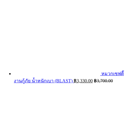
หมวกเซฟตี้
งานกู้ภัย น้ำหนักเบา (BLAST)
฿
3,330.00
฿
3,700.00