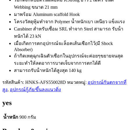
Webbing
quantity
Webbing ขนาด 21 mm
มาพร้อม Aluminum scaffold Hook
โครงวัสดุหุ้มทําจาก Polymer น้ำหนักเบา เหนียว แข็งแรง
Carabiner สําหรับเชื่อม SRL ทําจาก Steel สามารถ รับน้ํา
หนักได้ 23 kN
เมื่อเกิดการตกอุปกรณ์จะล็อคเส้นเชือกไว้(มี Shock
Absorber)
ถ้ากิดเหตุฉุกเฉินตัวเชือกในอุปกรณ์จะค่อยๆขยายจนสุด
ระยะทําให้ลดอาการบาดเจ็บจากการตกได้ดี
สามารถรับน้ําหนักได้สูงสุด 140 kg
รหัสสินค้า:
HNKS-AFS550028D
หมวดหมู่:
อุปกรณ์กันตกจากที่
สูง
,
อุปกรณ์กู้ภัย/ขึ้นลงแนวดิ่ง
yes
น้ำหนัก
900 กรัม