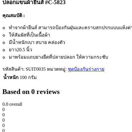
ปลอกแขนผ้ายีนส์ #C-5823
คุณสมบัติ :
๐ ทำจากผ้ายีนส์ สามารถป้องกันฝุ่นและคราบสกปรกแบบแห้งต่
๐ ให้สัมผัสที่เป็นเนื้อผ้า
๐ มีน้ำหนักเบา สบาย คล่องตัว
๐ ยาว20.5 นิ้ว
๐ มาพร้อมแถบยางยืดที่ปลายปลอก ให้ความกระชับ
รหัสสินค้า:
SUIT0035
หมวดหมู่:
ชุดป้องกันร่างกาย
น้ำหนัก
100 กรัม
Based on 0 reviews
0.0
overall
0
0
0
0
0