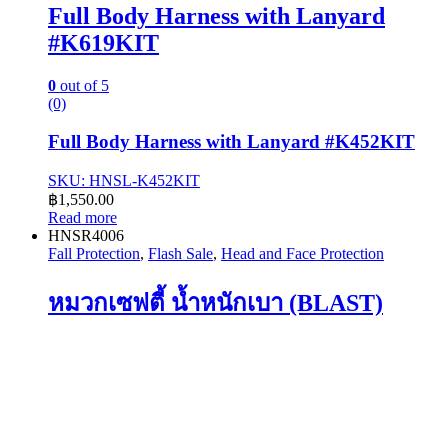
Full Body Harness with Lanyard
#K619KIT
0
out of 5
(0)
Full Body Harness with Lanyard #K452KIT
SKU: HNSL-K452KIT
฿
1,550.00
Read more
HNSR4006
Fall Protection
,
Flash Sale
,
Head and Face Protection
หมวกเซฟตี้ น้ำหนักเบา (BLAST)