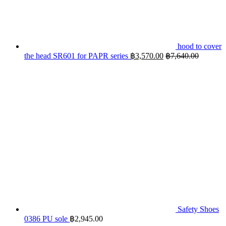
hood to cover
the head SR601 for PAPR series
฿
3,570.00
฿
7,640.00
Safety Shoes
0386 PU sole
฿
2,945.00