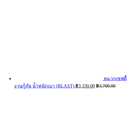
หมวกเซฟตี้
งานกู้ภัย น้ำหนักเบา (BLAST)
฿
3,330.00
฿
3,700.00