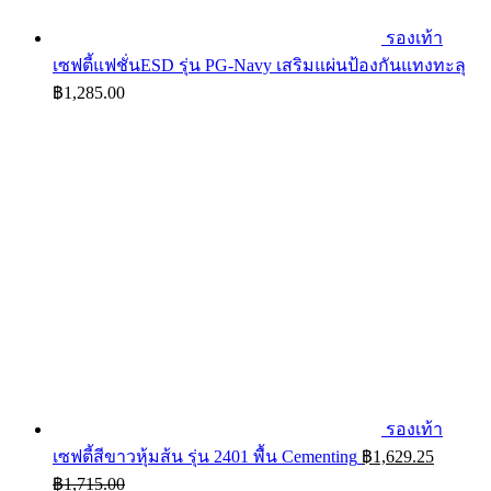
รองเท้า
เซฟตี้แฟชั่นESD รุ่น PG-Navy เสริมแผ่นป้องกันแทงทะลุ
฿
1,285.00
รองเท้า
เซฟตี้สีขาวหุ้มส้น รุ่น 2401 พื้น Cementing
฿
1,629.25
฿
1,715.00