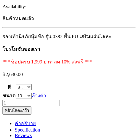
Availability:
สินค้าหมดแล้ว
รองเท้านิรภัยหุ้มข้อ รุ่น 0382 พื้น PU เสริมแผ่นโลหะ
โปรโมชั่นของเรา
*** ช้อปครบ 1,999 บาท ลด 10% ส่งฟรี ***
฿
2,630.00
สี
ขนาด
ล้างค่า
รองเท้า
หยิบใส่ตะกร้า
นิรภัย
หุ้ม
คำอธิบาย
ข้อ
Specification
รุ่น
Reviews