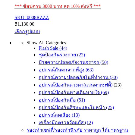
*** ช้อปครบ 3000 บาท ลด 10% ส่งฟรี ***
SKU: 0008RZZZ
฿
1,130.00
เลือกรูปแบบ
This
Show All Categories
product
Flash Sale
(44)
has
multiple
ชุดป้องกันร่างกาย
(22)
variants.
ป้ายความปลอดภัยงานจราจร
(50)
The
อุปกรณ์กันตกจากที่สูง
(63)
options
may
อุปกรณ์ความปลอดภัยในที่ทำงาน
(30)
be
อุปกรณ์ป้องกันดวงตา(แว่นตาเซฟตี้)
(23)
chosen
on
อุปกรณ์ป้องกันทางเดินหายใจ
(69)
the
อุปกรณ์ป้องกันมือ
(51)
product
อุปกรณ์ป้องกันศีรษะและใบหน้า
(25)
page
อุปกรณ์ลดเสียง
(13)
เครื่องมือตรวจวัดแก๊ส
(12)
รองเท้าเซฟตี้/รองเท้านิรภัย ราคาถูก ได้มาตรฐาน