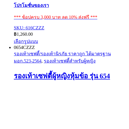
โปรโมชั่นของเรา
*** ช้อปครบ 3,000 บาท ลด 10% ส่งฟรี ***
SKU: 616CZZZ
฿
1,260.00
เลือกรูปแบบ
This
0654CZZZ
product
รองเท้าเซฟตี้/รองเท้านิรภัย ราคาถูก ได้มาตรฐาน
has
มอก.523-2564
,
รองเท้าเซฟตี้สำหรับผู้หญิง
multiple
variants.
The
รองเท้าเซฟตี้ผู้หญิงหุ้มข้อ รุ่น 654
options
may
be
chosen
on
the
product
page