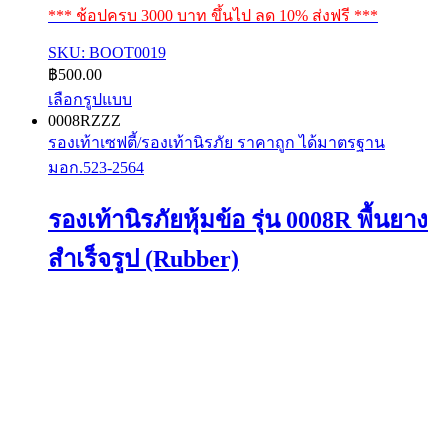
*** ช้อปครบ 3000 บาท ขึ้นไป ลด 10% ส่งฟรี ***
SKU: BOOT0019
฿
500.00
เลือกรูปแบบ
This
0008RZZZ
product
รองเท้าเซฟตี้/รองเท้านิรภัย ราคาถูก ได้มาตรฐาน
has
มอก.523-2564
multiple
variants.
The
รองเท้านิรภัยหุ้มข้อ รุ่น 0008R พื้นยาง
options
may
สำเร็จรูป (Rubber)
be
chosen
on
the
product
page