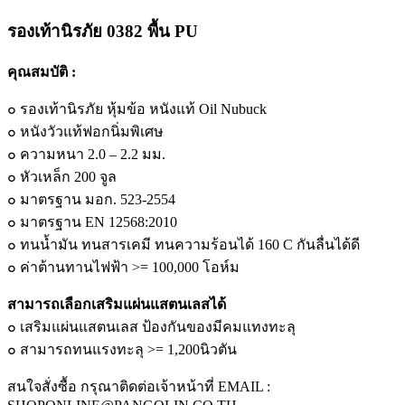
0382
พื้น
รองเท้านิรภัย 0382 พื้น PU
PU
เสริม
คุณสมบัติ :
แผ่น
๐ รองเท้านิรภัย หุ้มข้อ หนังแท้ Oil Nubuck
โลหะ
quantity
๐ หนังวัวแท้ฟอกนิ่มพิเศษ
๐ ความหนา 2.0 – 2.2 มม.
๐ หัวเหล็ก 200 จูล
๐ มาตรฐาน มอก. 523-2554
๐ มาตรฐาน EN 12568:2010
๐ ทนน้ำมัน ทนสารเคมี ทนความร้อนได้ 160 C กันลื่นได้ดี
๐ ค่าต้านทานไฟฟ้า >= 100,000 โอห์ม
สามารถเลือกเสริมแผ่นแสตนเลสได้
๐ เสริมแผ่นแสตนเลส ป้องกันของมีคมแทงทะลุ
๐ สามารถทนแรงทะลุ >= 1,200นิวตัน
สนใจสั่งซื้อ กรุณาติดต่อเจ้าหน้าที่ EMAIL :