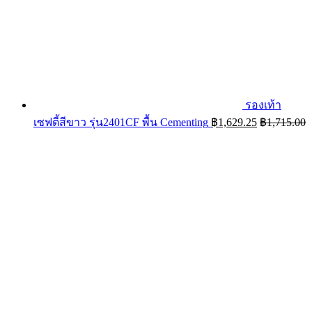
รองเท้า
เซฟตี้สีขาว รุ่น2401CF พื้น Cementing
฿
1,629.25
฿
1,715.00