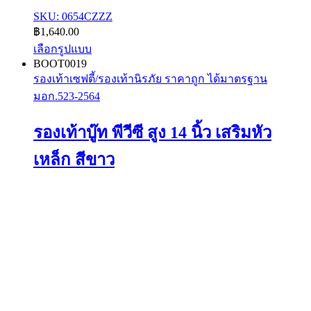
SKU: 0654CZZZ
฿
1,640.00
เลือกรูปแบบ
This
BOOT0019
product
รองเท้าเซฟตี้/รองเท้านิรภัย ราคาถูก ได้มาตรฐาน
has
มอก.523-2564
multiple
variants.
The
รองเท้าบู๊ท พีวีซี สูง 14 นิ้ว เสริมหัว
options
may
เหล็ก สีขาว
be
chosen
on
the
product
page