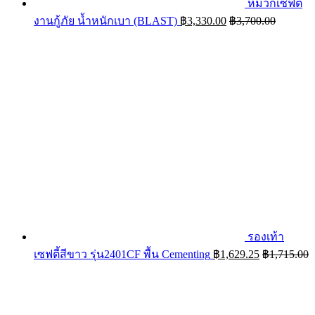
หมวกเซฟตี้
งานกู้ภัย น้ำหนักเบา (BLAST)
฿
3,330.00
฿
3,700.00
รองเท้า
เซฟตี้สีขาว รุ่น2401CF พื้น Cementing
฿
1,629.25
฿
1,715.00