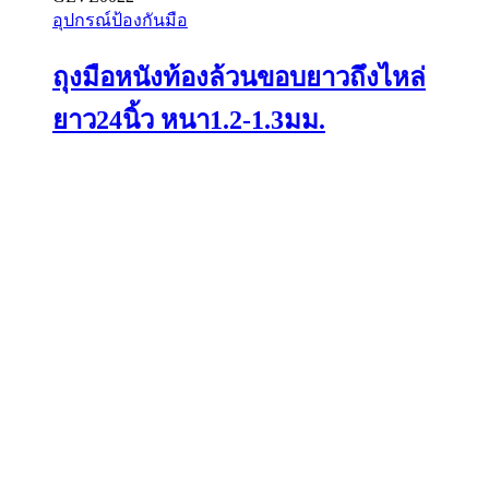
product
อุปกรณ์ป้องกันมือ
has
multiple
ถุงมือหนังท้องล้วนขอบยาวถึงไหล่
variants.
The
options
ยาว24นิ้ว หนา1.2-1.3มม.
may
be
chosen
on
the
product
page