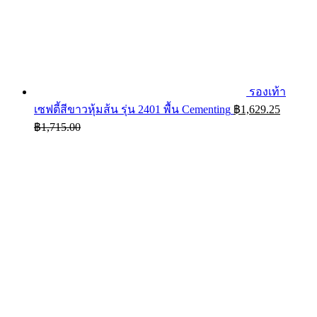
รองเท้า
เซฟตี้สีขาวหุ้มส้น รุ่น 2401 พื้น Cementing
฿
1,629.25
฿
1,715.00