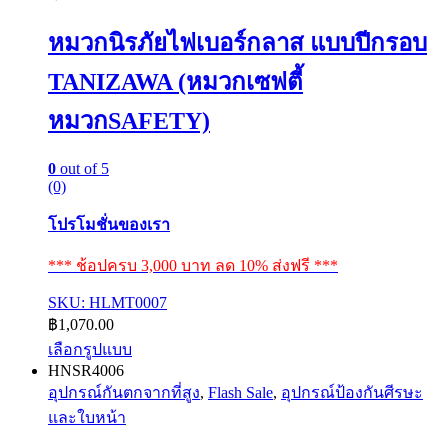
หมวกนิรภัยไฟเบอร์กลาส แบบปีกรอบ
TANIZAWA (หมวกเซฟตี้
หมวกSAFETY)
0
out of 5
(0)
โปรโมชั่นของเรา
*** ช้อปครบ 3,000 บาท ลด 10% ส่งฟรี ***
SKU: HLMT0007
฿
1,070.00
เลือกรูปแบบ
This
HNSR4006
product
อุปกรณ์กันตกจากที่สูง
,
Flash Sale
,
อุปกรณ์ป้องกันศีรษะ
has
และใบหน้า
multiple
variants.