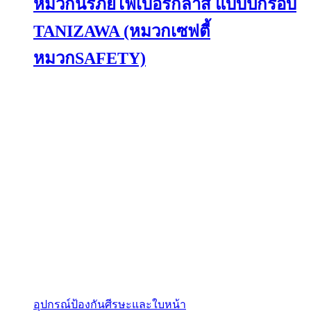
หมวกนิรภัยไฟเบอร์กลาส แบบปีกรอบ
variants.
The
options
TANIZAWA (หมวกเซฟตี้
may
be
หมวกSAFETY)
chosen
on
the
product
page
อุปกรณ์ป้องกันศีรษะและใบหน้า