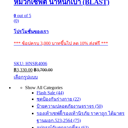
หมวกเซฟตี้ น้ำหนักเบา (BLAST)
0
out of 5
(0)
โปรโมชั่นของเรา
*** ช้อปครบ 3,000 บาทขึ้นไป ลด 10% ส่งฟรี ***
SKU: HNSR4006
฿
3,330.00
฿
3,700.00
เลือกรูปแบบ
This
Show All Categories
product
Flash Sale
(44)
has
multiple
ชุดป้องกันร่างกาย
(22)
variants.
ป้ายความปลอดภัยงานจราจร
(50)
The
รองเท้าเซฟตี้/รองเท้านิรภัย ราคาถูก ได้มาตร
options
may
ฐานมอก.523-2564
(75)
be
อุปกรณ์กันตกจากที่สูง
(63)