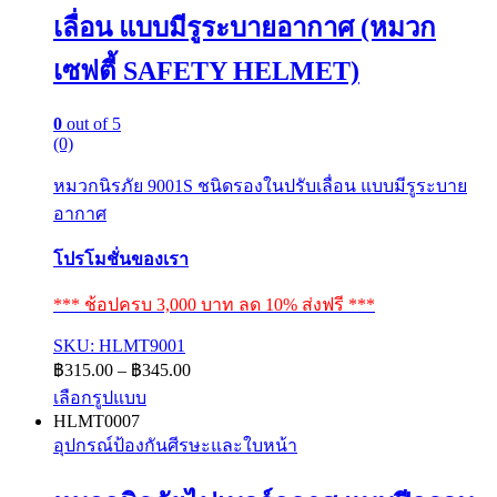
เลื่อน แบบมีรูระบายอากาศ (หมวก
เซฟตี้ SAFETY HELMET)
0
out of 5
(0)
หมวกนิรภัย 9001S ชนิดรองในปรับเลื่อน แบบมีรูระบาย
อากาศ
โปรโมชั่นของเรา
*** ช้อปครบ 3,000 บาท ลด 10% ส่งฟรี ***
SKU: HLMT9001
Price
฿
315.00
–
฿
345.00
range:
เลือกรูปแบบ
฿315.00
This
HLMT0007
through
product
อุปกรณ์ป้องกันศีรษะและใบหน้า
฿345.00
has
multiple