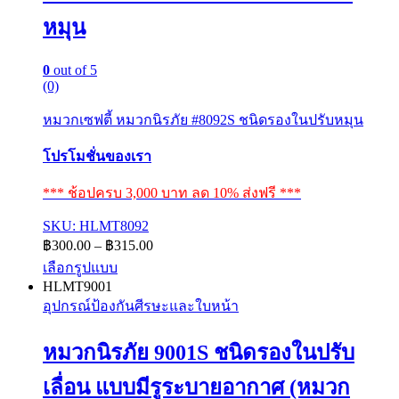
หมุน
0
out of 5
(0)
หมวกเซฟตี้ หมวกนิรภัย #8092S ชนิดรองในปรับหมุน
โปรโมชั่นของเรา
*** ช้อปครบ 3,000 บาท ลด 10% ส่งฟรี ***
SKU: HLMT8092
Price
฿
300.00
–
฿
315.00
range:
เลือกรูปแบบ
฿300.00
This
HLMT9001
through
product
อุปกรณ์ป้องกันศีรษะและใบหน้า
฿315.00
has
multiple
หมวกนิรภัย 9001S ชนิดรองในปรับ
variants.
The
options
เลื่อน แบบมีรูระบายอากาศ (หมวก
may