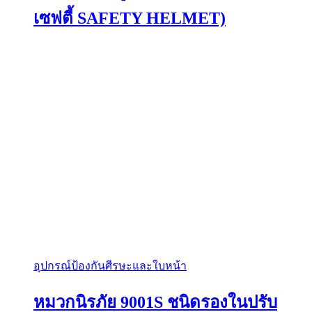
be
เซฟตี้ SAFETY HELMET)
chosen
on
the
product
page
อุปกรณ์ป้องกันศีรษะและใบหน้า
หมวกนิรภัย 9001S ชนิดรองในปรับ