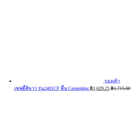
รองเท้า
เซฟตี้สีขาว รุ่น2401CF พื้น Cementing
฿
1,629.25
฿
1,715.00