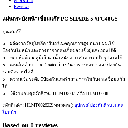
คำอธิบาย
เชื่อม
Reviews
แก๊ส
ความ
แผ่นกระบังหน้าเชื่อมแก๊ส PC SHADE 5 #FC48G5
เข้ม
คุณสมบัติ :
ระดับ5
quantity
๐ ผลิตจากวัสดุโพลีคาร์บอร์เนตคุณภาพสูง หนา1 มม.ใช้
ป้องกันใบหน้าและดวงตาจากสะเก็ดของแข็งฝุ่นละอองได้ดี
๐ ขอบหุ้มด้วยอลูมิเนียม (น้ำหนักเบา) สามารถปรับรูปทรงได้
๐ เลนส์เคลือบ Hard Coated ป้องกันการกระแทก และป้องกัน
รอยขีดข่วนได้ดี
๐ ความเข้มระดับ 5ป้องกันแสงจ้าสามารถใช้กับงานเชื่อมแก๊ส
ได้
๐ ใช้ร่วมกับชุดรัดศีรษะ HLMT0037 หรือ HLMT0038
รหัสสินค้า:
HLMT0028ZZ
หมวดหมู่:
อุปกรณ์ป้องกันศีรษะและ
ใบหน้า
Based on 0 reviews