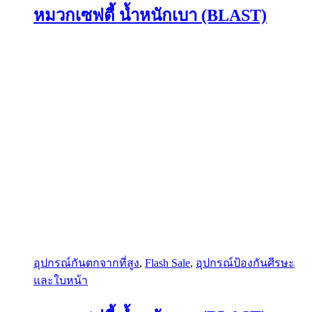
The
หมวกเซฟตี้ น้ำหนักเบา (BLAST)
options
may
be
chosen
on
the
product
page
อุปกรณ์กันตกจากที่สูง
,
Flash Sale
,
อุปกรณ์ป้องกันศีรษะ
และใบหน้า