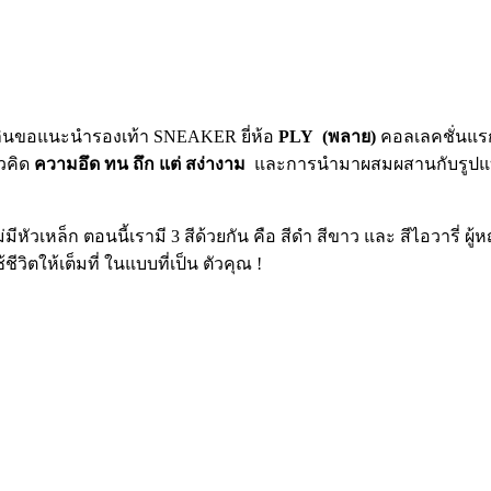
ลินขอแนะนำรองเท้า SNEAKER ยี่ห้อ
PLY (พลาย)
คอลเลคชั่นแรก
นวคิด
ความอึด ทน ถึก แต่ สง่างาม
และการนำมาผสมผสานกับรูปแบบที่
หัวเหล็ก ตอนนี้เรามี 3 สีด้วยกัน คือ สีดำ สีขาว และ สีไอวารี่ ผู้หญิง
วิตให้เต็มที่ ในแบบที่เป็น ตัวคุณ !